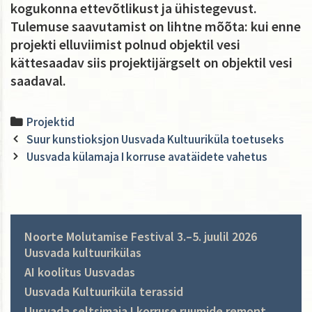
kogukonna ettevõtlikust ja ühistegevust.
Tulemuse saavutamist on lihtne mõõta: kui enne
projekti elluviimist polnud objektil vesi
kättesaadav siis projektijärgselt on objektil vesi
saadaval.
Categories
Projektid
Post
Suur kunstioksjon Uusvada Kultuuriküla toetuseks
navigation
Uusvada külamaja I korruse avatäidete vahetus
Noorte Molutamise Festival 3.–5. juulil 2026
Uusvada kultuurikülas
AI koolitus Uusvadas
Uusvada Kultuuriküla terassid
Uusvada seltsimaja I korruse ruumide remont