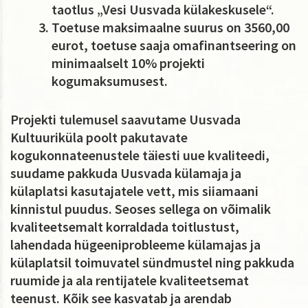
taotlus „Vesi Uusvada külakeskusele“.
Toetuse maksimaalne suurus on 3560,00
eurot, toetuse saaja omafinantseering on
minimaalselt 10% projekti
kogumaksumusest.
Projekti tulemusel saavutame Uusvada
Kultuuriküla poolt pakutavate
kogukonnateenustele täiesti uue kvaliteedi,
suudame pakkuda Uusvada külamaja ja
külaplatsi kasutajatele vett, mis siiamaani
kinnistul puudus. Seoses sellega on võimalik
kvaliteetsemalt korraldada toitlustust,
lahendada hügeeniprobleeme külamajas ja
külaplatsil toimuvatel sündmustel ning pakkuda
ruumide ja ala rentijatele kvaliteetsemat
teenust. Kõik see kasvatab ja arendab