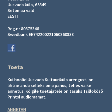
Uusvada küla, 65349
Setomaa vald
EESTI
Reg.nr 80375346
Swedbank EE742200221060868838
Toeta
Kui hoolid Uusvada Kultuuriküla arengust, on
lihtne anda selleks oma panus, tehes väike
annetus. Kõigile toetajatele on tasuks Tsillokõsõ
Printsi audioraamat.
ANNETAN