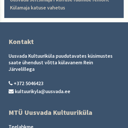
Külamaja katuse vahetus
Kontakt
Uusvada Kultuuriküla puudutavates küsimustes
saate ühendust võtta külavanem Rein
Järvelillega
+372 5046423
kultuurikyla@uusvada.ee
MTÜ Uusvada Kultuuriküla
Teelahkme