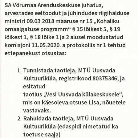
SA Võrumaa Arenduskeskuse juhatus,
arvestades eeltoodut ja juhindudes riigihalduse
ministri 09.03.2018 määruse nr 15 „Kohaliku
omaalgatuse programm“ § 15 lõikest 5, § 19
lõikest 1, § 18 lõike 1 ja 2 alusel moodustatud
komisjoni 11.05.2020. a protokollis nr 1 tehtud
ettepanekust otsustas:
Tunnistada taotleja, MTÜ Uusvada
Kultuuriküla, registrikood 80375346, ja
esitatud
taotlus „Vesi Uusvada külakeskusele“,
mis on käesoleva otsuse Lisa, nõuetele
vastavaks.
Rahuldada taotleja, MTÜ Uusvada
Kultuuriküla (edaspidi nimetatud ka
toetuse saaja)