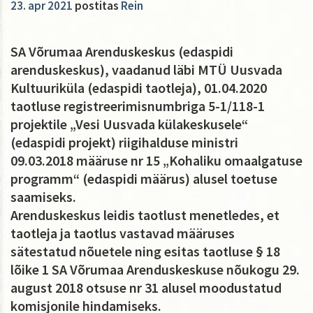
23. apr 2021
postitas
Rein
SA Võrumaa Arenduskeskus (edaspidi
arenduskeskus), vaadanud läbi MTÜ Uusvada
Kultuuriküla (edaspidi taotleja), 01.04.2020
taotluse registreerimisnumbriga 5-1/118-1
projektile „Vesi Uusvada külakeskusele“
(edaspidi projekt) riigihalduse ministri
09.03.2018 määruse nr 15 „Kohaliku omaalgatuse
programm“ (edaspidi määrus) alusel toetuse
saamiseks.
Arenduskeskus leidis taotlust menetledes, et
taotleja ja taotlus vastavad määruses
sätestatud nõuetele ning esitas taotluse § 18
lõike 1 SA Võrumaa Arenduskeskuse nõukogu 29.
august 2018 otsuse nr 31 alusel moodustatud
komisjonile hindamiseks.