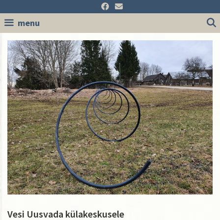
Skip
to
menu
content
Vesi Uusvada külakeskusele