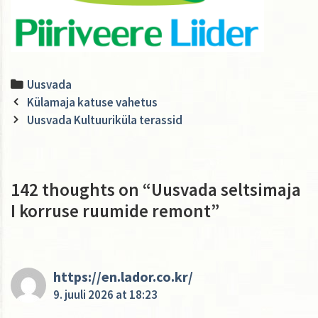
Categories
Uusvada
Post
Külamaja katuse vahetus
navigation
Uusvada Kultuuriküla terassid
142 thoughts on “
Uusvada seltsimaja
I korruse ruumide remont
”
https://en.lador.co.kr/
9. juuli 2026 at 18:23