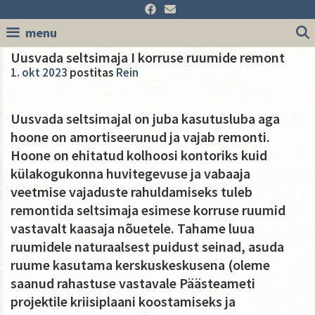
Skip
to
menu
content
Uusvada seltsimaja I korruse ruumide remont
1. okt 2023
postitas
Rein
Uusvada seltsimajal on juba kasutusluba aga
hoone on amortiseerunud ja vajab remonti.
Hoone on ehitatud kolhoosi kontoriks kuid
külakogukonna huvitegevuse ja vabaaja
veetmise vajaduste rahuldamiseks tuleb
remontida seltsimaja esimese korruse ruumid
vastavalt kaasaja nõuetele. Tahame luua
ruumidele naturaalsest puidust seinad, asuda
ruume kasutama kerskuskeskusena (oleme
saanud rahastuse vastavale Päästeameti
projektile kriisiplaani koostamiseks ja