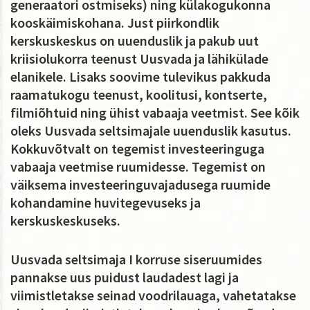
generaatori ostmiseks) ning külakogukonna
kooskäimiskohana. Just piirkondlik
kerskuskeskus on uuenduslik ja pakub uut
kriisiolukorra teenust Uusvada ja lähikülade
elanikele. Lisaks soovime tulevikus pakkuda
raamatukogu teenust, koolitusi, kontserte,
filmiõhtuid ning ühist vabaaja veetmist. See kõik
oleks Uusvada seltsimajale uuenduslik kasutus.
Kokkuvõtvalt on tegemist investeeringuga
vabaaja veetmise ruumidesse. Tegemist on
väiksema investeeringuvajadusega ruumide
kohandamine huvitegevuseks ja
kerskuskeskuseks.
Uusvada seltsimaja I korruse siseruumides
pannakse uus puidust laudadest lagi ja
viimistletakse seinad voodrilauaga, vahetatakse