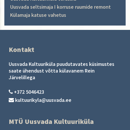
Uusvada seltsimaja I korruse ruumide remont
Külamaja katuse vahetus
Kontakt
Uusvada Kultuuriküla puudutavates küsimustes
saate ühendust võtta külavanem Rein
Järvelillega
+372 5046423
kultuurikyla@uusvada.ee
MTÜ Uusvada Kultuuriküla