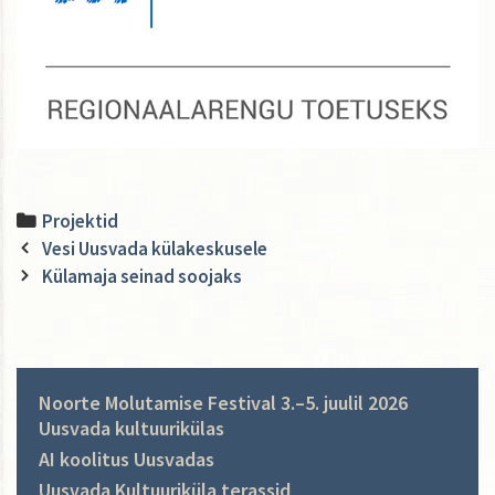
Categories
Projektid
Post
Vesi Uusvada külakeskusele
navigation
Külamaja seinad soojaks
Noorte Molutamise Festival 3.–5. juulil 2026
Uusvada kultuurikülas
AI koolitus Uusvadas
Uusvada Kultuuriküla terassid