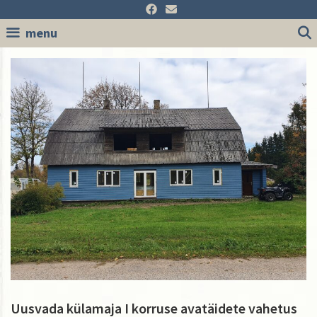
Skip
to
menu
content
Uusvada külamaja I korruse avatäidete vahetus