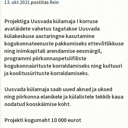
13. okt 2021
postitas
Rein
Projektiga Uusvada külamaja I korruse
avatäidete vahetus tagatakse Uusvada
külakeskuse aastaringne kasutamine
kogukonnateenuste pakkumiseks ettevõtlikkuse
ning inimkapitali arendamise eesmärgil,
programmi piirkonnaspetsiifiliste
kogukonnaürituste korraldamiseks ning kultuuri
ja koolitusürituste korraldamiseks.
Uusvada külamaja saab uued aknad ja uksed
ning piirkonna elanikele ja külalistele tekkib kaua
oodatud kooskäimise koht.
Projekti kogumaht 10 000 eurot